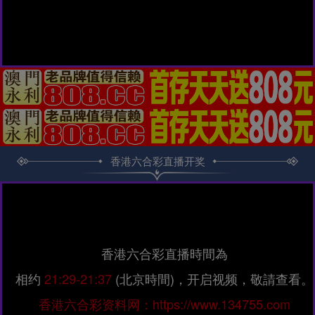
香港六合彩直播开奖
香港六合彩直播時間為
相约
21:29-21:37
(北京時間)，开启视频，敬請查看。
香港六合彩资料网：https://www.134755.com