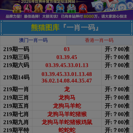
熊猫图库
『一肖一码』
澳门一肖一码
香港一肖一码
219期一码
03
开:？00准
219期三码
03.39.45
开:？00准
219期六码
03.39.45.33.01.13
开:？00准
03.39.45.33.01.13.48
219期14码
开:？00准
36.
02.14.08.44.35.47
219期一肖
龙
开:？00准
219期三肖
龙狗马
开:？00准
219期五肖
龙狗马羊蛇
开:？00准
219期七肖
龙狗马羊蛇猪猴
开:？00准
219期九肖
龙狗马羊蛇猪猴鸡鼠
开:？00准
219期平特
蛇蛇蛇
开:？00准