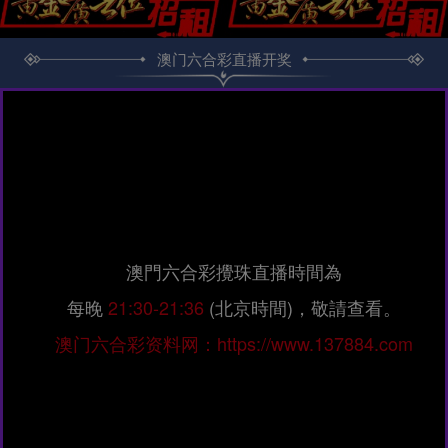
澳门六合彩直播开奖
澳門六合彩攪珠直播時間為
每晚
21:30-21:36
(北京時間)，敬請查看。
澳门六合彩资料网：https://www.137884.com