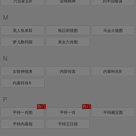
六合家宝B
雷锋精神
刘半仙哑谜
M
美人鱼单双
每日闲情图
马会火烧图
梦儿数码报
美女六肖图
N
女财神报澳
内部传真
内幕特肖B
内幕特肖A
P
平特一肖图
平特一肖
平特藏宝图
平特内幕报
平特王日报