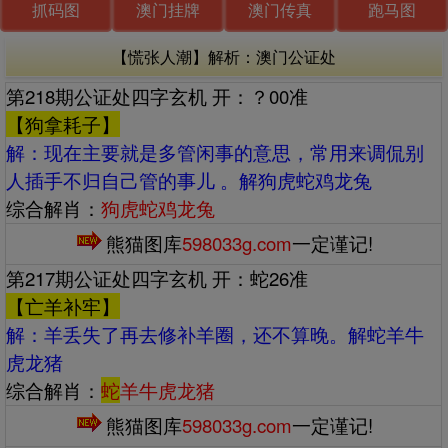
抓码图
澳门挂牌
澳门传真
跑马图
【慌张人潮】解析：澳门公证处
第218期公证处四字玄机 开：？00准
【狗拿耗子】
解：‌‌现在主要就是‌多管闲事‌的意思，常用来调侃别
人插手不归自己管的事儿 。‌‌解狗虎蛇鸡龙兔
综合解肖：
狗虎蛇鸡龙兔
熊猫图库
598033g.com
一定谨记!
第217期公证处四字玄机 开：蛇26准
【亡羊补牢】
解：‌‌羊丢失了再去修补羊圈，还不算晚。解蛇羊牛
虎龙猪
综合解肖：
蛇
羊牛虎龙猪
熊猫图库
598033g.com
一定谨记!