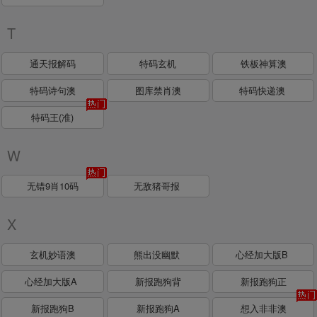
T
通天报解码
特码玄机
铁板神算澳
特码诗句澳
图库禁肖澳
特码快递澳
特码王(准)
W
无错9肖10码
无敌猪哥报
X
玄机妙语澳
熊出没幽默
心经加大版B
心经加大版A
新报跑狗背
新报跑狗正
新报跑狗B
新报跑狗A
想入非非澳