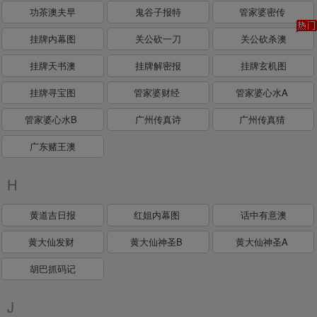
功茶澳夫早
鬼谷子报特
管家婆密传
挂牌内幕图
关公砍一刀
关公砍杀澳
挂牌天书澳
挂牌解密报
挂牌玄机图
挂牌寻宝图
管家婆财经
管家婆心水A
管家婆心水B
广州传真诗
广州传真猜
广东赌王澳
H
黄道吉日报
红姐内幕图
话中有意澳
黄大仙发财
黄大仙神圣B
黄大仙神圣A
胡巴抓码记
J