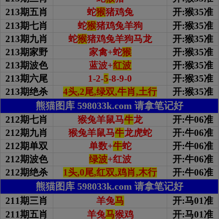
213期五肖
蛇
猴
猪鸡兔
开:猴35准
213期七肖
蛇
猴
猪鸡兔羊狗
开:猴35准
213期九肖
蛇
猴
猪鸡兔羊狗马龙
开:猴35准
213期家野
家禽+蛇
猴
开:猴35准
213期波色
蓝波+
红波
开:猴35准
213期
六尾
1-2-
5
-8-9-0
开:猴35准
213期绝杀
4头,2尾,绿双,牛肖,土行
开:猴35准
熊猫图库 598033k.com 请拿笔记好
212期七肖
猴兔羊鼠马
牛
龙
开:牛06准
212期九肖
猴兔羊鼠马
牛
龙虎蛇
开:牛06准
212期单双
单数+
牛
蛇
开:牛06准
212期波色
绿波
+红波
开:牛06准
212期绝杀
1头,0尾,红双,鸡肖,木行
开:牛06准
熊猫图库 598033k.com 请拿笔记好
211期三肖
羊兔
马
开:马01准
211期五肖
羊兔
马
猴鸡
开:马01准