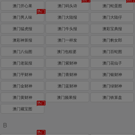
澳门开心果
澳门码头诗
澳门蛇蛋图
澳门男人味
澳门大陆报
澳门大陆仔
澳门猛虎报
澳门牛头报
澳彩宝典报
澳彩神算报
澳门一样发
澳门豹女郎
澳门八仙图
澳门包租婆
澳门百蛇图
澳门老鼠报
澳门紫财神
澳门花仙子
澳门平财神
澳门青财神
澳门银财神
澳门金财神
澳门蓝财神
澳门绿财神
澳门黄财神
澳门频果报
澳门铁算盘
澳门藏宝图
B