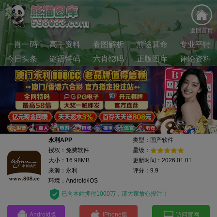
返回首页
一肖一码
高手资料
看图解析
前途算命
专业平特
今日头条
谜语特码
六肖⑿码
正版图库
评论资料
永利APP
类型：国产软件
授权：免费软件
星级：
大小：16.98MB
更新时间：2026.01.01
来源：永利
评分：9.9
环境：Android/iOS
已向本站押付1000万，请大家放心投注！
Android版
iPhone版
访问官网