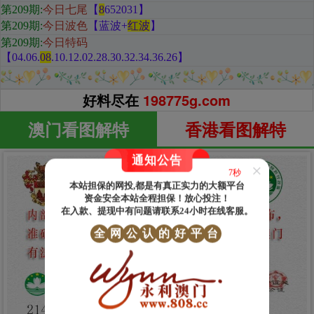
第209期:
今日七尾
【
8
652031
】
第209期:
今日波色
【蓝
波+
红波
】
第209期:
今日特码
【04.06.
08
.10.12.02.28.30.32.34.36.26
】
好料尽在
198775g.com
澳门看图解特
香港看图解特
通知公告
×
6秒
本站担保的网投,都是有真正实力的大额平台
资金安全本站全程担保！放心投注！
在入款、提现中有问题请联系24小时在线客服。
全
网
公
认
的
好
平
台