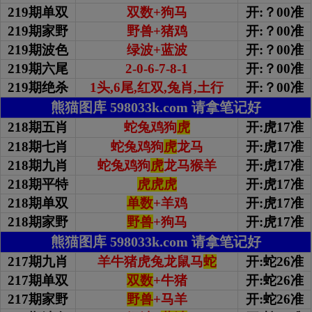
219期单双
双数+狗马
开:？00准
219期家野
野兽+猪鸡
开:？00准
219期波色
绿波+蓝波
开:？00准
219期
六尾
2-0-6-7-8-1
开:？00准
219期绝杀
1头,6尾,红双,兔肖,土行
开:？00准
熊猫图库 598033k.com 请拿笔记好
218期五肖
蛇兔鸡狗
虎
开:虎17准
218期七肖
蛇兔鸡狗
虎
龙马
开:虎17准
218期九肖
蛇兔鸡狗
虎
龙马猴羊
开:虎17准
218期平特
虎虎虎
开:虎17准
218期单双
单数
+羊鸡
开:虎17准
218期家野
野兽
+狗马
开:虎17准
熊猫图库 598033k.com 请拿笔记好
217期九肖
羊牛猪虎兔龙鼠马
蛇
开:蛇26准
217期单双
双数
+牛猪
开:蛇26准
217期家野
野兽
+马羊
开:蛇26准