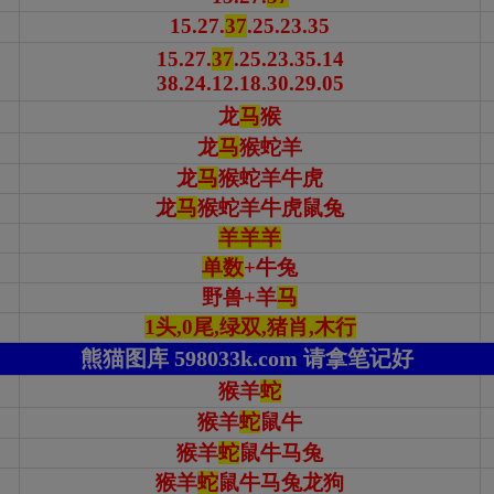
15.27.
37
.25.23.35
15.27.
37
.25.23.35.14
38.24.12.18.30.29.05
龙
马
猴
龙
马
猴蛇羊
龙
马
猴蛇羊牛虎
龙
马
猴蛇羊牛虎鼠兔
羊羊羊
单数
+牛兔
野兽+羊
马
1头,0尾,绿双,猪肖,木行
熊猫图库 598033k.com 请拿笔记好
猴羊
蛇
猴羊
蛇
鼠牛
猴羊
蛇
鼠牛马兔
猴羊
蛇
鼠牛马兔龙狗