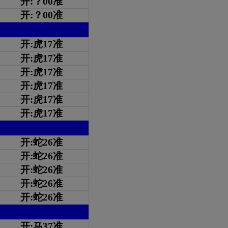
开:？00准
开:？00准
开:虎17准
开:虎17准
开:虎17准
开:虎17准
开:虎17准
开:虎17准
开:蛇26准
开:蛇26准
开:蛇26准
开:蛇26准
开:蛇26准
开:马37准