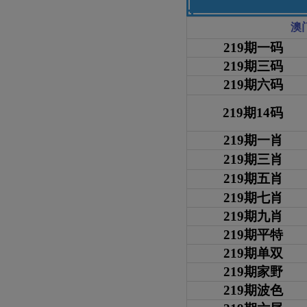
澳
219期一码
219期三码
219期六码
219期14码
219期一肖
219期三肖
219期五肖
219期七肖
219期九肖
219期平特
219期单双
219期家野
219期波色