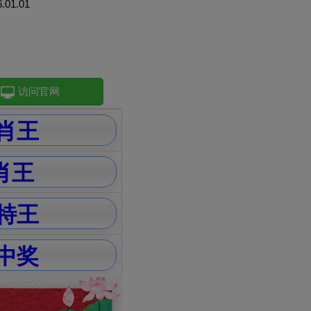
01.01
访问官网
肖王
肖王
特王
中奖