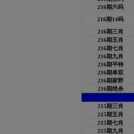
216期六码
216期14码
216期三肖
216期五肖
216期七肖
216期九肖
216期平特
216期单双
216期家野
216期绝杀
215期三肖
215期五肖
215期七肖
215期九肖