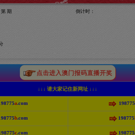
点击进入澳门报码直播开奖
↓↓↓ 请大家记住新网址 ↓↓↓
98775
a
.com
198775
98775
b
.com
198775
198775
c
.com
198775