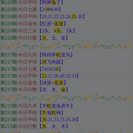
第220期:
今日平特
【狗撵
兔
子
】
第220期:
今日七尾
【25
8
9630
】
第220期:
今日平码
【
20.21.22.23.24.
25
.36
】
第220期:
今日波色
【红
波+
蓝波
】
第220期:
今日三头
【
2头、
4头
、3头
】
第220期:
今日行数
【
火
、土、金
】
第217期
:
今日六肖
【狗鸡羊
蛇
龙马
】
第217期:
今日平特
【
鸡
飞狗跳
】
第217期:
今日七尾
【741023
6
】
第217期:
今日平码
【
12
.15.16.20.32.33
】
第217期:
今日波色
【绿
波+
蓝波
】
第217期:
今日行数
【水
、木、
金
】
第215期
:
今日六肖
【羊
蛇
龙兔虎牛
】
第215期:
今日平特
【
牛
鬼
蛇
神
】
第215期:
今日平码
【
30
.21.23.25.26.28
】
第215期:
今日行数
【
水
、火、木
】