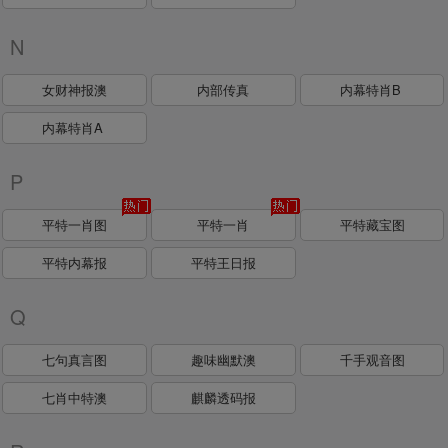
N
女财神报澳
内部传真
内幕特肖B
内幕特肖A
P
平特一肖图
平特一肖
平特藏宝图
平特内幕报
平特王日报
Q
七句真言图
趣味幽默澳
千手观音图
七肖中特澳
麒麟透码报