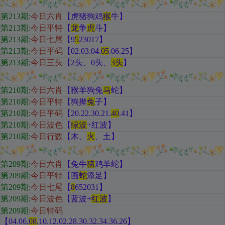
第213期
:
今日六肖
【虎猪狗鸡
猴
牛
】
第213期:
今日平特
【
龙
争
虎
斗
】
第213期:
今日七尾
【9
5
23017
】
第213期:
今日平码
【
02.03.04.
05
.06.25
】
第213期:
今日三头
【
2头、0头、
3头
】
第210期
:
今日六肖
【猴羊狗兔
马
蛇
】
第210期:
今日平特
【狗撵
兔
子
】
第210期:
今日平码
【
20.22.30.21.
40
.41
】
第210期:
今日波色
【
绿
波
+红波
】
第210期:
今日行数
【木
、
火
、土
】
第209期
:
今日六肖
【兔牛
猪
鸡羊蛇
】
第209期:
今日平特
【画
蛇
添足
】
第209期:
今日七尾
【
8
652031
】
第209期:
今日波色
【蓝
波+
红波
】
第209期:
今日特码
【04.06.
08
.10.12.02.28.30.32.34.36.26
】