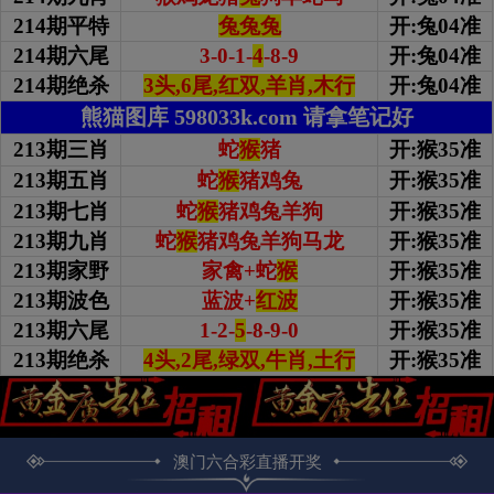
214期平特
兔兔兔
开:兔04准
214期
六尾
3-0-1-
4
-8-9
开:兔04准
214期绝杀
3头,6尾,红双,羊肖,木行
开:兔04准
熊猫图库 598033k.com 请拿笔记好
213期三肖
蛇
猴
猪
开:猴35准
213期五肖
蛇
猴
猪鸡兔
开:猴35准
213期七肖
蛇
猴
猪鸡兔羊狗
开:猴35准
213期九肖
蛇
猴
猪鸡兔羊狗马龙
开:猴35准
213期家野
家禽+蛇
猴
开:猴35准
213期波色
蓝波+
红波
开:猴35准
213期
六尾
1-2-
5
-8-9-0
开:猴35准
213期绝杀
4头,2尾,绿双,牛肖,土行
开:猴35准
澳门六合彩直播开奖