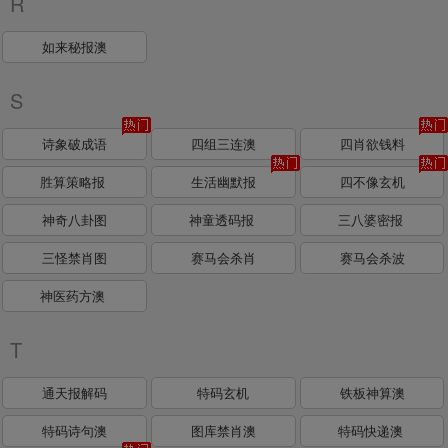
R
如来秘报澳
S
诗象破成语
四组三连澳
四肖欲钱料
胜算策略报
生活幽默报
四不像玄机
神奇八卦图
神童透码报
三八婆密报
三怪禁肖图
赛马会杀肖
赛马会杀波
神医药方澳
T
通天报解码
特码玄机
铁板神算澳
特码诗句澳
图库禁肖澳
特码快递澳