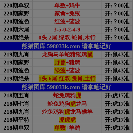
220期单双
单数+鸡牛
开:？00准
220期家野
家禽+兔猴
开:？00准
220期波色
红波+蓝波
开:？00准
220期
六尾
3-5-0-2-4-9
开:？00准
220期绝杀
0头,2尾,绿双,蛇肖,木行
开:？00准
熊猫图库 598033k.com 请拿笔记好
219期九肖
龙狗马羊蛇猪猴鸡
鼠
开:鼠43准
219期家野
野兽
+猪鸡
开:鼠43准
219期波色
绿波
+蓝波
开:鼠43准
219期绝杀
1头,6尾,红双,兔肖,土行
开:鼠43准
熊猫图库 598033k.com 请拿笔记好
218期五肖
蛇兔鸡狗
虎
开:虎17准
218期七肖
蛇兔鸡狗
虎
龙马
开:虎17准
218期九肖
蛇兔鸡狗
虎
龙马猴羊
开:虎17准
218期平特
虎虎虎
开:虎17准
218期单双
单数
+羊鸡
开:虎17准