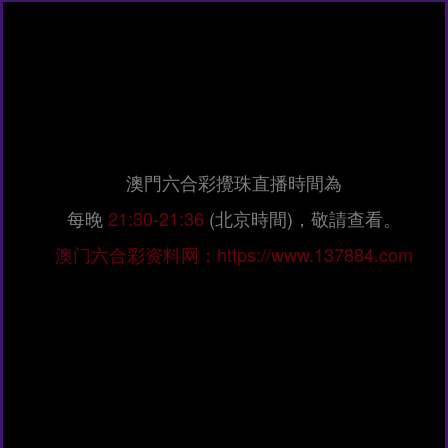
澳門六合彩攪珠直播時間為
每晚
21:30-21:36
(北京時間)，敬請查看。
澳门六合彩资料网：https://www.137884.com