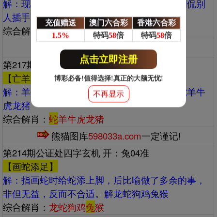
解：‌‌现在主要就是‌多管闲事‌的意思，常用来调侃别
人插手不归自己管的事儿 。‌‌解狗虎蛇鸡龙兔
充值赠送
澳门六合彩
香港六合彩
综合解肖：
狗
虎
蛇鸡龙兔
1.5%
特码
58
倍
特码
58
倍
熊猫图库
598033a.com
一定谨记!
点击立即注册
第217期公证处四字玄机 开：蛇26准
【亡羊补牢】
博彩必备!值得选择!真正的大额无忧!
解：‌‌羊丢失了再去修补羊圈，还不算晚。解蛇羊牛
不再显示
虎龙猪
综合解肖：
蛇
羊牛虎龙猪
熊猫图库
598033a.com
一定谨记!
第214期公证处四字玄机 开：兔04准
【画蛇添足】
解：‌‌指画蛇时给蛇添上脚，后比喻做了多余的事，
非但无益，反而不合适。解龙蛇狗鸡兔猴
综合解肖：
龙蛇狗鸡
兔
猴