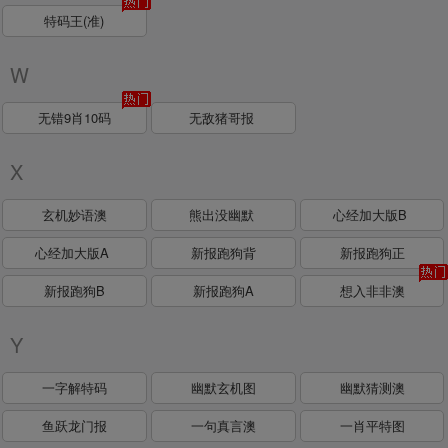
特码王(准)
W
无错9肖10码
无敌猪哥报
X
玄机妙语澳
熊出没幽默
心经加大版B
心经加大版A
新报跑狗背
新报跑狗正
新报跑狗B
新报跑狗A
想入非非澳
Y
一字解特码
幽默玄机图
幽默猜测澳
鱼跃龙门报
一句真言澳
一肖平特图