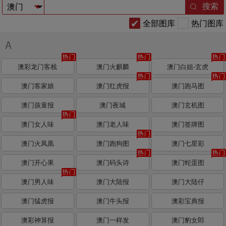
搜索
全部图库
热门图库
A
澳彩龙门客栈
澳门火麒麟
澳门白姐-玄虎
澳门客家娘
澳门红虎报
澳门跑马图
澳门孩童报
澳门夜城
澳门玄机图
澳门女人味
澳门老人味
澳门签牌图
澳门火凤凰
澳门跑狗图
澳门七星彩
澳门开心果
澳门码头诗
澳门蛇蛋图
澳门男人味
澳门大陆报
澳门大陆仔
澳门猛虎报
澳门牛头报
澳彩宝典报
澳彩神算报
澳门一样发
澳门豹女郎