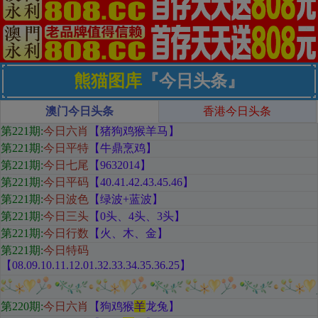
熊猫图库
『今日头条』
澳门今日头条
香港今日头条
第221期
:
今日六肖
【猪狗鸡猴羊马
】
第221期:
今日平特
【
牛鼎烹鸡
】
第221期:
今日七尾
【9632014
】
第221期:
今日平码
【
40.41.42.43.45.46
】
第221期:
今日波色
【绿
波+蓝波
】
第221期:
今日三头
【
0头、4头、3头
】
第221期:
今日行数
【火
、木、金
】
第221期:
今日特码
【08.09.10.11.12.01.32.33.34.35.36.25
】
第220期
:
今日六肖
【狗鸡猴
羊
龙兔
】