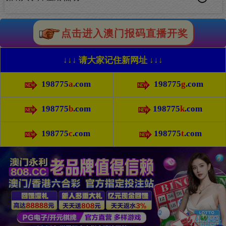
点击进入澳门报码直播开奖
↓↓↓ 请大家记住新网址 ↓↓↓
198775
a
.com
198775
g
.com
198775
b
.com
198775
k
.com
198775
c
.com
198775
t
.com